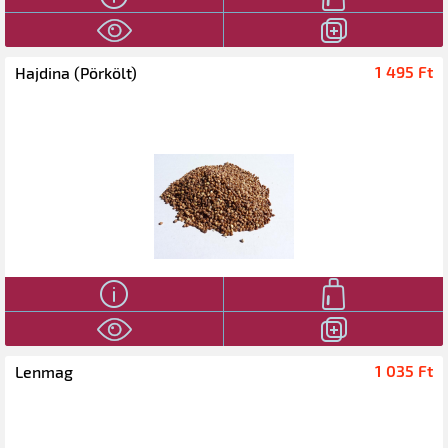
1 495 Ft‎
Hajdina (Pörkölt)
1 035 Ft‎
Lenmag