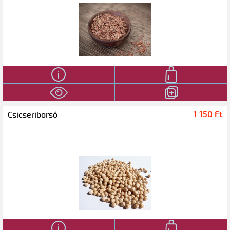
1 150 Ft‎
Csicseriborsó