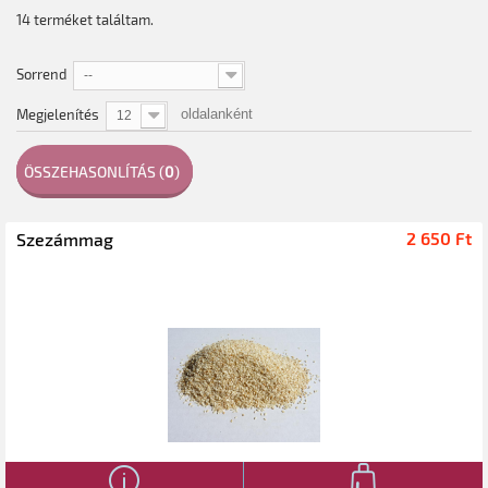
14 terméket találtam.
Sorrend
--
Megjelenítés
oldalanként
12
ÖSSZEHASONLÍTÁS (
0
)
2 650 Ft‎
Szezámmag