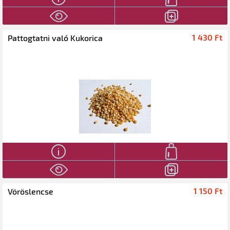
1 430 Ft‎
Pattogtatni való Kukorica
1 150 Ft‎
Vöröslencse