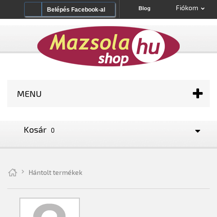
Fiókom
Blog
Belépés Facebook-al
MENU
Kosár
0
Hántolt termékek