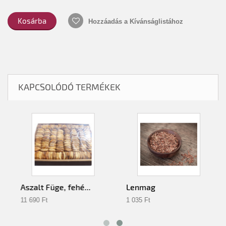
Kosárba
Hozzáadás a Kívánságlistához
KAPCSOLÓDÓ TERMÉKEK
Aszalt Füge, fehé...
Lenmag
11 690 Ft‎
1 035 Ft‎