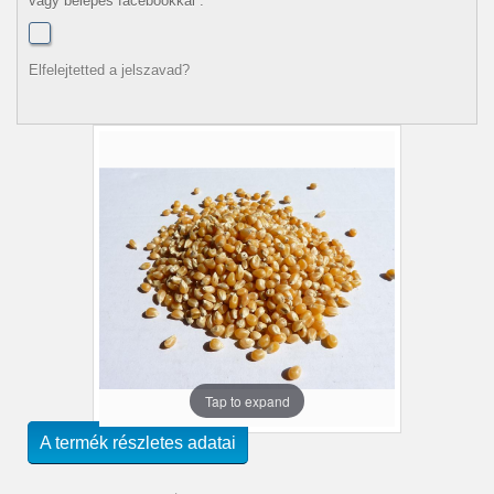
vagy belépés facebookkal :
Elfelejtetted a jelszavad?
Tap to expand
A termék részletes adatai