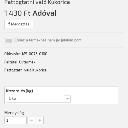
Pattogtatni való Kukorica
Adóval
1 430 Ft‎
Megosztás
Ehhez a termékhez nem jár jutalom pont.
Cikkszám:
MS-0075-0100
Feltétel:
Új termék
Pattogtatni való Kukorica
Kiszerelés (kg)
1 kg
Mennyiség