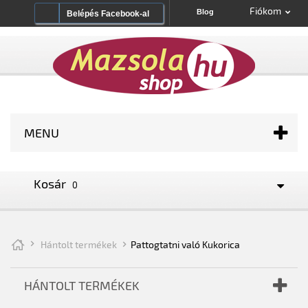
Fiókom
Blog
Belépés Facebook-al
MENU
Kosár
0
Hántolt termékek
Pattogtatni való Kukorica
HÁNTOLT TERMÉKEK