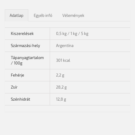
Adatlap
Egyéb infó
Vélemények
Kiszerelések
0,5 kg / 1 kg / 5 kg
Származási hely
Argentína
Tápanyagtartalom
301 kcal
/ 100g
Fehérje
2,2 g
Zsír
28,2 g
Szénhidrát
12,8 g