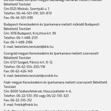
Békéltető Testület
Cím:3525 Miskolc, Szentpáli u. 1.
Telefon: 06-46-501-091, 501-870
Fax: 06-46-501-099
Budapesti Kereskedelmi és Iparkamara mellett működő Budapesti
Békéltető Testület
Cím: 1016 Budapest, Krisztina krt. 99.
Telefon: 06-1-488-2131
Fax: 06-1-488-2186
E-mail: bekelteto.testulet@bkik.hu
Csongrád megyei Kereskedelmi és Iparkamara mellett szervezett
Békéltető Testület
Cím: 6721 Szeged, Párizsi krt. 8-12.
Telefon: 06-62-554-250/118
Fax: 06-62-426-149
E-mail: bekelteto.testulet@csmkik.hu
Fejér megyei Kereskedelmi és Iparkamara mellett szervezett Békéltető
Testület
Cím: 8000 Székesfehérvár, Hosszúsétatér 4-6.
Telefon: 06-22/510-310 vagy 06/22-510-323
Fax: 06-22-510-312
E-mail: fmkik@fmkik.hu