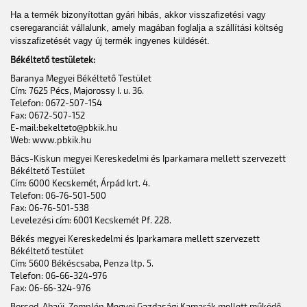
Ha a termék bizonyítottan gyári hibás, akkor visszafizetési vagy
cseregaranciát vállalunk, amely magában foglalja a szállítási költség
visszafizetését vagy új termék ingyenes küldését.
Békéltető testületek:
Baranya Megyei Békéltető Testület
Cím: 7625 Pécs, Majorossy I. u. 36.
Telefon: 0672-507-154
Fax: 0672-507-152
E-mail:bekelteto@pbkik.hu
Web: www.pbkik.hu
Bács-Kiskun megyei Kereskedelmi és Iparkamara mellett szervezett
Békéltető Testület
Cím: 6000 Kecskemét, Árpád krt. 4.
Telefon: 06-76-501-500
Fax: 06-76-501-538
Levelezési cím: 6001 Kecskemét Pf. 228.
Békés megyei Kereskedelmi és Iparkamara mellett szervezett
Békéltető testület
Cím: 5600 Békéscsaba, Penza ltp. 5.
Telefon: 06-66-324-976
Fax: 06-66-324-976
Borsod-Abaúj-Zemplén Megyei Gazdasági Kamarák mellett működő