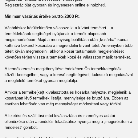
Regisztrációját gyorsan és ingyenesen online elintézheti.
Minimum vásárlás értéke bruttó: 2000 Ft.
Vásárláskor körültekintően válassza ki a kívánt terméket – a
termékleírások segítséget nyújtanak a termék alaposabb
megismerésében. Majd a mennyiség beállítása után „kosárba” ikonra
kattintva bekerül kosarába a megrendelni kívánt tétel. Amennyiben több
tételt kíván megrendelni, akkor a kosár tartalmának megjelenítését
követően térjen vissza a termékek közé és válasszon másik terméket.
A termékkeresés megkönnyítése érdekében Ön termékkategóriák
között keresgélhet, vagy a kereső segítségével, kulcsszó megadásával
a megfelelő terméket gyorsan megtalálja.
Amikor a terméke(ke)t kiválasztotta és kosárba helyezte, megjelenik a
kosarában lévő termékek listája, mennyisége és bruttó ára. Ebben az
esetben lehetőség van még mennyiséget módosítani vagy törölni.
A fizetési és szállítási mód kiválasztása és személyes adatai
ellenőrzése után a rendelés feladásához nyomja meg a „megerősítem a
rendelést” gombot.