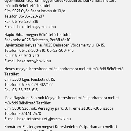
Győr-Moson-Sopron megyei Kereskedelmi és Iparkamara mellett
működő Békéltető Testület
Cím: 9021 Győr, Szent István út 10/a.
Telefon:06-96-520-217
Fax: 06-96-520-218
E-mail: bekelteto@gymskik.hu
Hajdú-Bihar megyei Békéltető Testület
Székhely: 4025 Debrecen, Petőfi tér 10.
Ügyintézés helyszíne: 4025 Debrecen Vörösmarty u. 13-15.
Telefon: 06-52-500-710, 06-52-500-745
Fax: 06-52-500-720
E-mail: bekelteto@hbkik.hu
Heves megyei Kereskedelmi és Iparkamara mellett működő Békéltető
Testület
Cím: 3300 Eger, Faiskola út 15.
Telefon: 06-36-429-612/122
Fax: 06-36-323-615
Jász-Nagykun-Szolnok Megyei Kereskedelmi és Iparkamara mellet
működő Békéltető Testület
Cím: 5000 Szolnok, Verseghy park. 8. III. emelet 305.-306. szoba.
Telefon:20/373-2570
E-mail: bekeltetotestulet@jnszmkik.hu
Komárom-Esztergom megyei Kereskedelmi és Iparkamara mellett