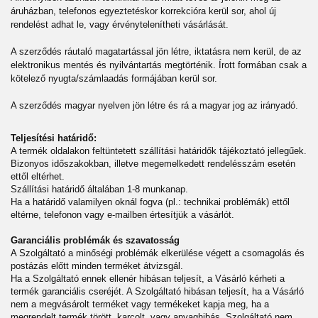
áruházban, telefonos egyeztetéskor korrekcióra kerül sor, ahol új
rendelést adhat le, vagy érvénytelenítheti vásárlását.
A szerződés ráutaló magatartással jön létre, iktatásra nem kerül, de az
elektronikus mentés és nyilvántartás megtörténik. Írott formában csak a
kötelező nyugta/számlaadás formájában kerül sor.
A szerződés magyar nyelven jön létre és rá a magyar jog az irányadó.
Teljesítési határidő:
A termék oldalakon feltüntetett szállítási határidők tájékoztató jellegűek.
Bizonyos időszakokban, illetve megemelkedett rendelésszám esetén
ettől eltérhet.
Szállítási határidő általában 1-8 munkanap.
Ha a határidő valamilyen oknál fogva (pl.: technikai problémák) ettől
eltérne, telefonon vagy e-mailben értesítjük a vásárlót.
Garanciális problémák és szavatosság
A Szolgáltató a minőségi problémák elkerülése végett a csomagolás és
postázás előtt minden terméket átvizsgál.
Ha a Szolgáltató ennek ellenér hibásan teljesít, a Vásárló kérheti a
termék garanciális cseréjét. A Szolgáltató hibásan teljesít, ha a Vásárló
nem a megvásárolt terméket vagy termékeket kapja meg, ha a
megrendelt termék törött, karcolt, vagy anyaghibás. Szolgáltató nem