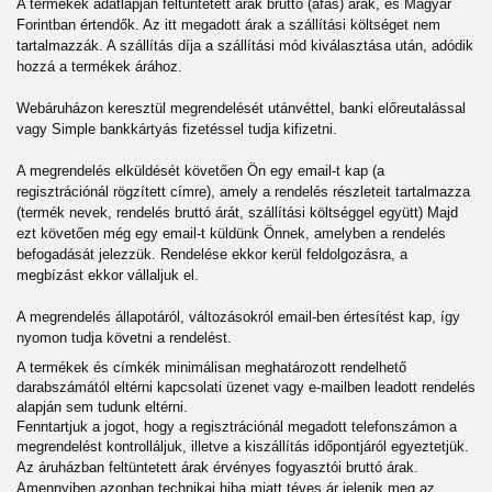
A termékek adatlapján feltüntetett árak bruttó (áfás) árak, és Magyar
Forintban értendők. Az itt megadott árak a szállítási költséget nem
tartalmazzák. A szállítás díja a szállítási mód kiválasztása után, adódik
hozzá a termékek árához.
Webáruházon keresztül megrendelését utánvéttel, banki előreutalással
vagy Simple bankkártyás fizetéssel tudja kifizetni.
A megrendelés elküldését követően Ön egy email-t kap (a
regisztrációnál rögzített címre), amely a rendelés részleteit tartalmazza
(termék nevek, rendelés bruttó árát, szállítási költséggel együtt) Majd
ezt követően még egy email-t küldünk Önnek, amelyben a rendelés
befogadását jelezzük. Rendelése ekkor kerül feldolgozásra, a
megbízást ekkor vállaljuk el.
A megrendelés állapotáról, változásokról email-ben értesítést kap, így
nyomon tudja követni a rendelést.
A termékek és címkék minimálisan meghatározott rendelhető
darabszámától eltérni kapcsolati üzenet vagy e-mailben leadott rendelés
alapján sem tudunk eltérni.
Fenntartjuk a jogot, hogy a regisztrációnál megadott telefonszámon a
megrendelést kontrolláljuk, illetve a kiszállítás időpontjáról egyeztetjük.
Az áruházban feltüntetett árak érvényes fogyasztói bruttó árak.
Amennyiben azonban technikai hiba miatt téves ár jelenik meg az