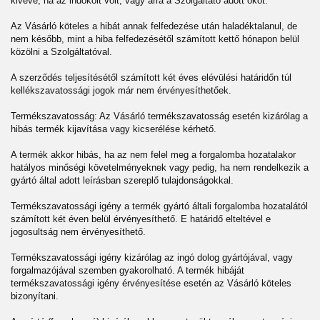
kivéve, ha az indokolt volt, vagy arra a Szolgáltató adott okot.
Az Vásárló köteles a hibát annak felfedezése után haladéktalanul, de
nem később, mint a hiba felfedezésétől számított kettő hónapon belül
közölni a Szolgáltatóval.
A szerződés teljesítésétől számított két éves elévülési határidőn túl
kellékszavatossági jogok már nem érvényesíthetőek.
Termékszavatosság: Az Vásárló termékszavatosság esetén kizárólag a
hibás termék kijavítása vagy kicserélése kérhető.
A termék akkor hibás, ha az nem felel meg a forgalomba hozatalakor
hatályos minőségi követelményeknek vagy pedig, ha nem rendelkezik a
gyártó által adott leírásban szereplő tulajdonságokkal.
Termékszavatossági igény a termék gyártó általi forgalomba hozatalától
számított két éven belül érvényesíthető. E határidő elteltével e
jogosultság nem érvényesíthető.
Termékszavatossági igény kizárólag az ingó dolog gyártójával, vagy
forgalmazójával szemben gyakorolható. A termék hibáját
termékszavatossági igény érvényesítése esetén az Vásárló köteles
bizonyítani.