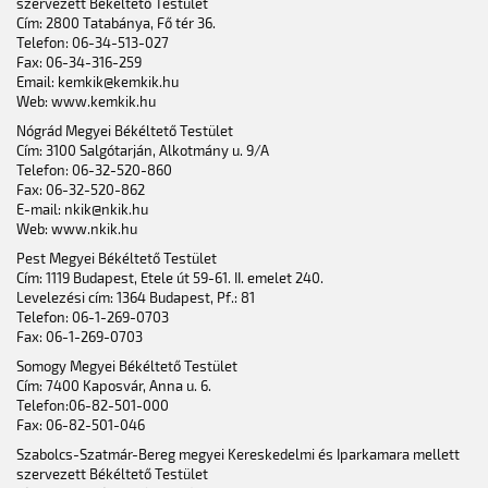
szervezett Békéltető Testület
Cím: 2800 Tatabánya, Fő tér 36.
Telefon: 06-34-513-027
Fax: 06-34-316-259
Email: kemkik@kemkik.hu
Web: www.kemkik.hu
Nógrád Megyei Békéltető Testület
Cím: 3100 Salgótarján, Alkotmány u. 9/A
Telefon: 06-32-520-860
Fax: 06-32-520-862
E-mail: nkik@nkik.hu
Web: www.nkik.hu
Pest Megyei Békéltető Testület
Cím: 1119 Budapest, Etele út 59-61. II. emelet 240.
Levelezési cím: 1364 Budapest, Pf.: 81
Telefon: 06-1-269-0703
Fax: 06-1-269-0703
Somogy Megyei Békéltető Testület
Cím: 7400 Kaposvár, Anna u. 6.
Telefon:06-82-501-000
Fax: 06-82-501-046
Szabolcs-Szatmár-Bereg megyei Kereskedelmi és Iparkamara mellett
szervezett Békéltető Testület