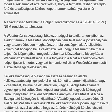
fogad el reklamációt arra hivatkozva, hogy a termékleírásban szereplő
fotó és a valóságban kézhez kapott termék színárnyalata eltér
egymástól.
A szavatosság feltételeit a Polgári Törvénykönyv és a 19/2014 (IV.29.).
NGM rendelet tartalmazza.
A Webáruház szavatossági kötelezettséggel tartozik, amennyiben az
eladott termék a teljesítés időpontjában nem felel meg a jogszabályban
vagy a szerződésben meghatározott tulajdonságoknak. A teljesítést
követő hat hónapon belül vélelmezni kell, hogy a felismert hiba már a
teljesítés időpontjában megvolt, ebben az időszakban a bizonyítás a
Webáruház kötelezettsége. Ha a fogyasztó a hibát a szerződéskötés
időpontjában ismerte, vagy azt ismernie kellett, a Webáruház mentesül
a szavatossági felelősség alól.
Kellékzavatosság: A Vásárló választása szerint az alábbi
kellékszavatossági igényekkel élhet: kérheti a termék kijavítását vagy
kicserélését, kivéve ha ez lehetetlen, vagy a Szolgáltató számára
egyéb igény teljesítéséhez képest aránytalanul nagyobb költséggel
járna. Igényelheti az ellenszolgáltatás arányos leszállítását. A hiba a
Szolgáltató költségére is kijavítható. Vásárló jogosult a szerződéstől
elállni. Az Vásárló a kiválasztott kellékszavatossági jogáról egy másikra
is áttérhet, azzal azonban, hogy az áttérés költségét köteles viselni,