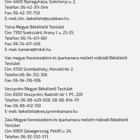
Cím: 4400 Nyíregyháza, Széchenyi u. 2.
Telefon: 06-42-311-544
Fax: 06-42-311-750
E-mail cím.: bekelteto@szabkam.hu
Tolna Megyei Békéltető Testület
Cím: 7100 Szekszárd, Arany J. u. 23-25.
Telefon: 06-74-411-661
Fax: 06-74-411-456
E-mail: kamara@tmkik.hu
Vas megyei Kereskedelmi és Iparkamara mellett működő Békéltető
Testület
Cím: 9700 Szombathely, Honvéd tér 2.
Telefon:06-94-312-356
Fax: 06-94-316-936
Veszprém Megyei Békéltető Testület
Cím: 8200 Veszprém, Radnóti tér 1. Pf.: 220
Telefon: 06-88-429-008, 08-88-814-111
Fax: 06-88-412-150
E-mail: bekelteto@veszpremikamara.hu
Zala Megyei Kereskedelmi és Iparkamara mellett működő Békéltető
Testület
Cím: 8900 Zalaegerszeg, Petőfi u. 24.
Telefon: 06-92-550-513