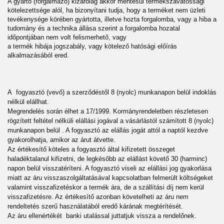
A gyártó (forgalmazó) kizárólag akkor mentesül termékszavatossági
kötelezettsége alól, ha bizonyítani tudja, hogy a terméket nem üzleti
tevékenysége körében gyártotta, illetve hozta forgalomba, vagy a hiba a
tudomány és a technika állása szerint a forgalomba hozatal
időpontjában nem volt felismerhető, vagy
a termék hibája jogszabály, vagy kötelező hatósági előírás
alkalmazásából ered.
A fogyasztó (vevő) a szerződéstől 8 (nyolc) munkanapon belül indoklás
nélkül elállhat.
Megrendelés során élhet a 17/1999. Kormányrendeletben részletesen
rögzített feltétel nélküli elállási jogával a vásárlástól számított 8 (nyolc)
munkanapon belül . A fogyasztó az elállás jogát attól a naptól kezdve
gyakorolhatja, amikor az árut átvette.
Az értékesítő köteles a fogyasztó által kifizetett összeget
haladéktalanul kifizetni, de legkésőbb az elállást követő 30 (harminc)
napon belül visszatéríteni. A fogyasztó viseli az elállási jog gyakorlása
miatt az áru visszaszolgáltatásával kapcsolatban felmerült költségeket
valamint visszafizetéskor a termék ára, de a szállítási díj nem kerül
visszafizetésre. Az értékesítő azonban követelheti az áru nem
rendeltetés szerű használatából eredő kárának megtérítését.
Az áru ellenértékét banki utalással juttatjuk vissza a rendelőnek.