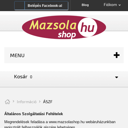
Fiókom
Blog
Belépés Facebook-al
MENU
Kosár
0
Információ
ÁSZF
Általános Szolgáltatási Feltételek
Megrendelések feladása a www.mazsolashop.hu webáruházunkban
regisztrált felhasználók részére lehetséges.