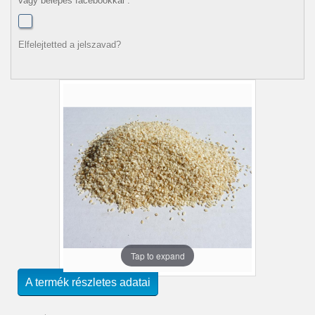
vagy belépés facebookkal :
Elfelejtetted a jelszavad?
Tap to expand
A termék részletes adatai