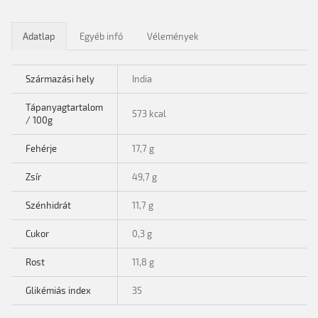
Adatlap
Egyéb infó
Vélemények
Származási hely
India
Tápanyagtartalom
573 kcal
/ 100g
Fehérje
17,7 g
Zsír
49,7 g
Szénhidrát
11,7 g
Cukor
0,3 g
Rost
11,8 g
Glikémiás index
35