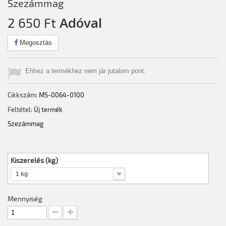
Szezámmag
Adóval
2 650 Ft‎
Megosztás
Ehhez a termékhez nem jár jutalom pont.
Cikkszám:
MS-0064-0100
Feltétel:
Új termék
Szezámmag
Kiszerelés (kg)
1 kg
Mennyiség