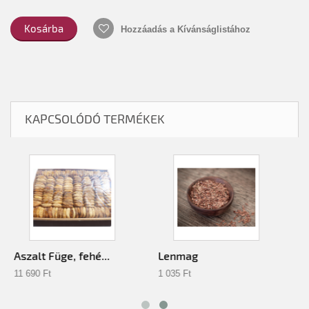
Kosárba
Hozzáadás a Kívánságlistához
KAPCSOLÓDÓ TERMÉKEK
Aszalt Füge, fehé...
Lenmag
11 690 Ft‎
1 035 Ft‎