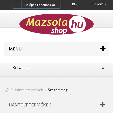
Fiókom
Blog
Belépés Facebook-al
MENU
Kosár
0
Hántolt termékek
Szezámmag
HÁNTOLT TERMÉKEK