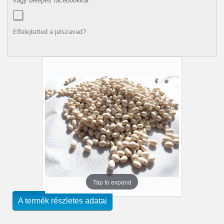
vagy belépés facebookkal :
Elfelejtetted a jelszavad?
Tap to expand
A termék részletes adatai