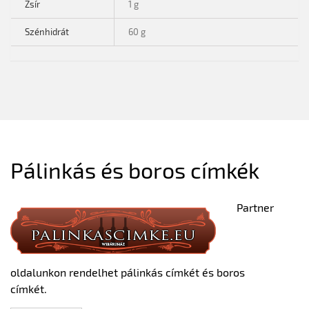
Zsír
1 g
Szénhidrát
60 g
Pálinkás és boros címkék
Partner
oldalunkon rendelhet pálinkás címkét és boros
címkét.