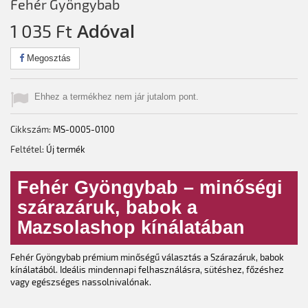
Fehér Gyöngybab
Adóval
1 035 Ft‎
Megosztás
Ehhez a termékhez nem jár jutalom pont.
Cikkszám:
MS-0005-0100
Feltétel:
Új termék
Fehér Gyöngybab – minőségi
szárazáruk, babok a
Mazsolashop kínálatában
Fehér Gyöngybab prémium minőségű választás a Szárazáruk, babok
kínálatából. Ideális mindennapi felhasználásra, sütéshez, főzéshez
vagy egészséges nassolnivalónak.