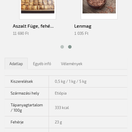
Aszalt Füge, fehé...
Lenmag
11 690 Ft‎
1 035 Ft‎
Adatlap
Egyéb infó
Vélemények
Kiszerelések
0,5 kg / 1 kg / 5 kg
Származási hely
Etiópia
Tápanyagtartalom
333 kcal
/ 100g
Fehérje
23 g