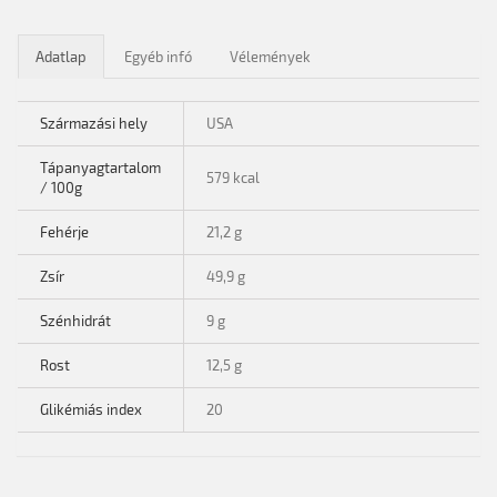
Adatlap
Egyéb infó
Vélemények
Származási hely
USA
Tápanyagtartalom
579 kcal
/ 100g
Fehérje
21,2 g
Zsír
49,9 g
Szénhidrát
9 g
Rost
12,5 g
Glikémiás index
20