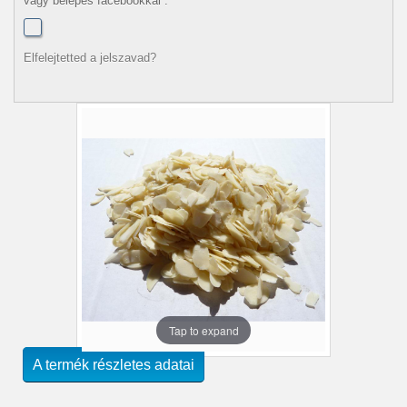
vagy belépés facebookkal :
Elfelejtetted a jelszavad?
Tap to expand
A termék részletes adatai