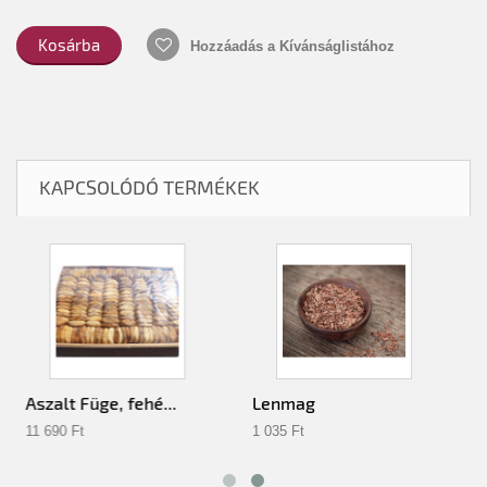
Kosárba
Hozzáadás a Kívánságlistához
KAPCSOLÓDÓ TERMÉKEK
Aszalt Füge, fehé...
Lenmag
11 690 Ft‎
1 035 Ft‎