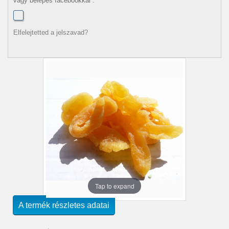
vagy belépés facebookkal :
Elfelejtetted a jelszavad?
Tap to expand
A termék részletes adatai