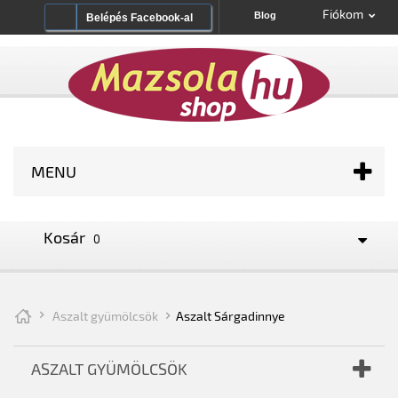
Fiókom
Blog
Belépés Facebook-al
MENU
Kosár
0
Aszalt gyümölcsök
Aszalt Sárgadinnye
ASZALT GYÜMÖLCSÖK