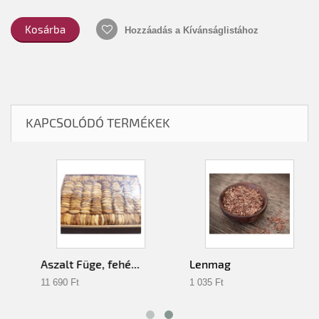
Kosárba
Hozzáadás a Kívánságlistához
KAPCSOLÓDÓ TERMÉKEK
Aszalt Füge, fehé...
Lenmag
11 690 Ft‎
1 035 Ft‎