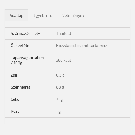
Adatlap
Egyéb infó
Vélemények
Származási hely
Thaiföld
Összetétel
Hozzáadott cukrot tartalmaz
Tápanyagtartalom
360 kcal
/ 100g
Zsír
0,5 g
Szénhidrát
88 g
Cukor
71 g
Rost
1 g