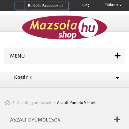
Fiókom
Blog
Belépés Facebook-al
MENU
Kosár
0
Aszalt gyümölcsök
Aszalt Pomelo Szelet
ASZALT GYÜMÖLCSÖK