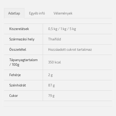
Adatlap
Egyéb infó
Vélemények
Kiszerelések
0,5 kg / 1 kg / 5 kg
Származási hely
Thaiföld
Összetétel
Hozzáadott cukrot tartalmaz
Tápanyagtartalom
350 kcal
/ 100g
Fehérje
2 g
Szénhidrát
87 g
Cukor
79 g