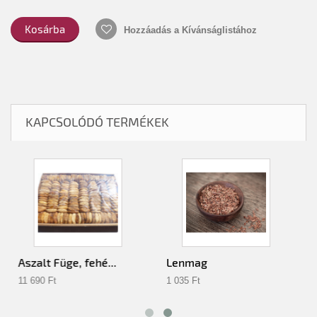
Kosárba
Hozzáadás a Kívánságlistához
KAPCSOLÓDÓ TERMÉKEK
Aszalt Füge, fehé...
Lenmag
11 690 Ft‎
1 035 Ft‎