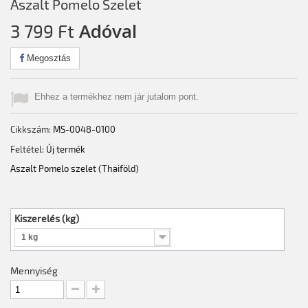
Aszalt Pomelo Szelet
Adóval
3 799 Ft‎
Megosztás
Ehhez a termékhez nem jár jutalom pont.
Cikkszám:
MS-0048-0100
Feltétel:
Új termék
Aszalt Pomelo szelet (Thaiföld)
Kiszerelés (kg)
1 kg
Mennyiség