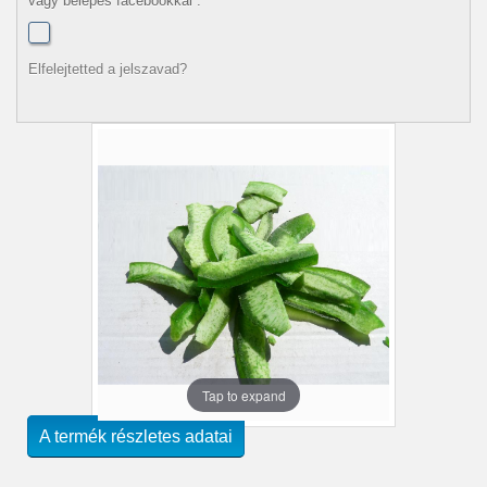
vagy belépés facebookkal :
Elfelejtetted a jelszavad?
Tap to expand
A termék részletes adatai